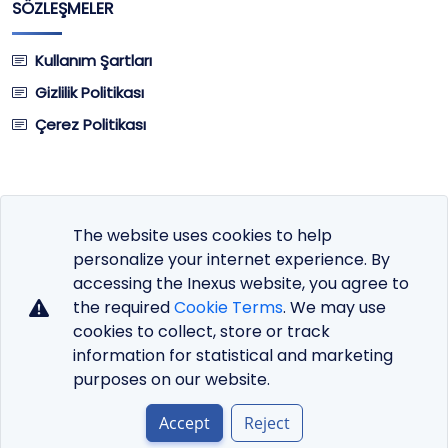
SÖZLEŞMELER
Kullanım Şartları
Gizlilik Politikası
Çerez Politikası
The website uses cookies to help
Site Dili
personalize your internet experience. By
Para Birimi
accessing the Inexus website, you agree to
the required
Cookie Terms
. We may use
cookies to collect, store or track
information for statistical and marketing
purposes on our website.
Copyright © 2026 DHost Premium Hosting Service.
All Rights Reserved.
AjansX
Markasıdır!
Accept
Reject