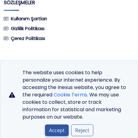
SÖZLEŞMELER
Kullanım Şartları
Gizlilik Politikası
Çerez Politikası
The website uses cookies to help
Site Dili
personalize your internet experience. By
Para Birimi
accessing the Inexus website, you agree to
the required
Cookie Terms
. We may use
cookies to collect, store or track
information for statistical and marketing
purposes on our website.
Copyright © 2026 DHost Premium Hosting Service.
All Rights Reserved.
AjansX
Markasıdır!
Accept
Reject