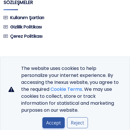
SÖZLEŞMELER
Kullanım Şartları
Gizlilik Politikası
Çerez Politikası
The website uses cookies to help
Site Dili
personalize your internet experience. By
Para Birimi
accessing the Inexus website, you agree to
the required
Cookie Terms
. We may use
cookies to collect, store or track
information for statistical and marketing
purposes on our website.
Copyright © 2026 DHost Premium Hosting Service.
All Rights Reserved.
AjansX
Markasıdır!
Accept
Reject