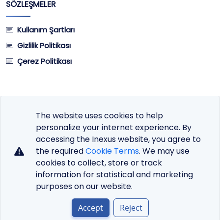
SÖZLEŞMELER
Kullanım Şartları
Gizlilik Politikası
Çerez Politikası
The website uses cookies to help
Site Dili
personalize your internet experience. By
Para Birimi
accessing the Inexus website, you agree to
the required
Cookie Terms
. We may use
cookies to collect, store or track
information for statistical and marketing
purposes on our website.
Copyright © 2026 DHost Premium Hosting Service.
Tous droits réservés.
AjansX
Markasıdır!
Accept
Reject